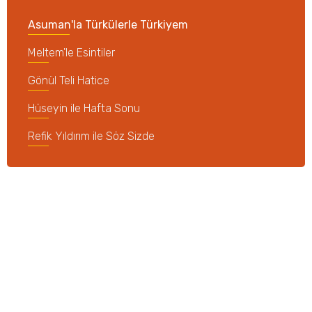
Asuman'la Türkülerle Türkiyem
Meltem'le Esintiler
Gönül Teli Hatice
Hüseyin ile Hafta Sonu
Refik Yıldırım ile Söz Sizde